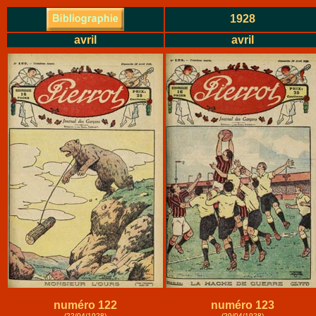
1928
avril
avril
numéro 122
numéro 123
(22/04/1928)
(29/04/1928)